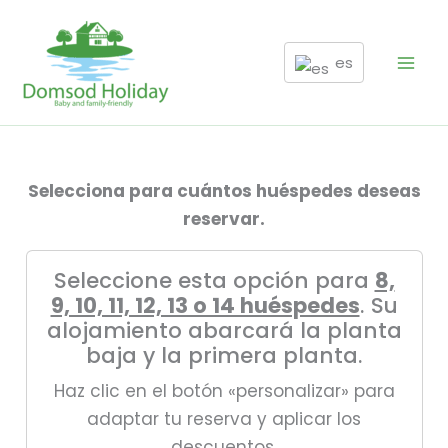
Ir
al
es
contenido
Selecciona para cuántos huéspedes deseas
reservar.
Seleccione esta opción para
8,
9, 10, 11, 12, 13 o 14 huéspedes
. Su
alojamiento abarcará la planta
baja y la primera planta.
Haz clic en el botón «personalizar» para
adaptar tu reserva y aplicar los
descuentos.