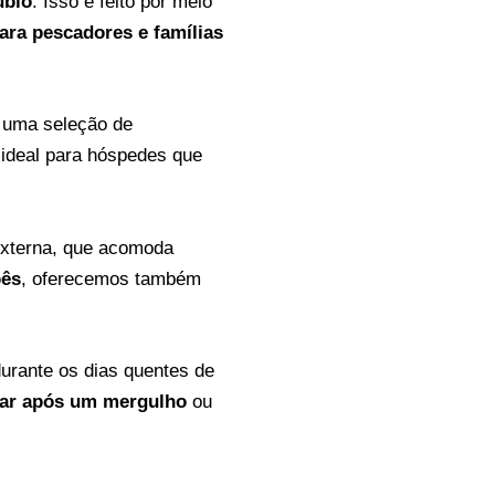
úbio
. Isso é feito por meio
para pescadores e famílias
e uma seleção de
 ideal para hóspedes que
 externa, que acomoda
bês
, oferecemos também
durante os dias quentes de
car após um mergulho
ou