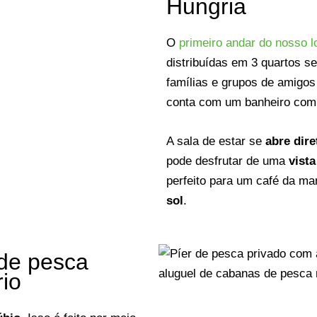
Hungria
O
primeiro andar do nosso 
distribuídas em 3 quartos s
famílias e grupos de amigo
conta com um banheiro compa
A sala de estar se
abre dir
pode desfrutar de uma
vist
perfeito para um café da ma
sol
.
 de pesca
rio