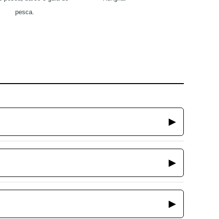
pesca.
▶
▶
▶