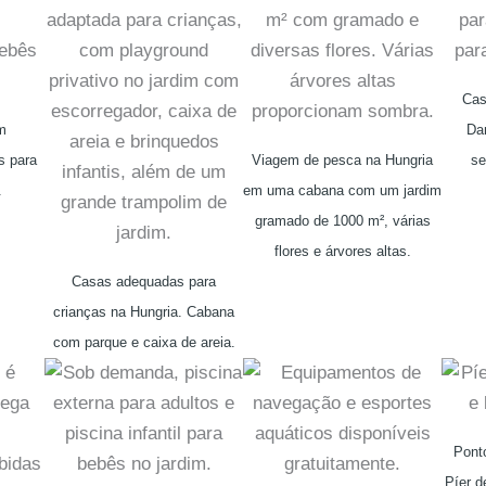
Cas
m
Da
s para
Viagem de pesca na Hungria
se
.
em uma cabana com um jardim
gramado de 1000 m², várias
flores e árvores altas.
Casas adequadas para
crianças na Hungria. Cabana
com parque e caixa de areia.
Pont
Píer d