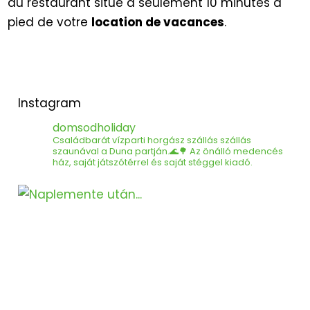
au restaurant situé à seulement 10 minutes à
pied de votre
location de vacances
.
Instagram
domsodholiday
Családbarát vízparti horgász szállás​ szállás
szaunával a Duna partján.🌊🌳
Az önálló medencés
ház, saját játszótérrel és saját stéggel kiadó.