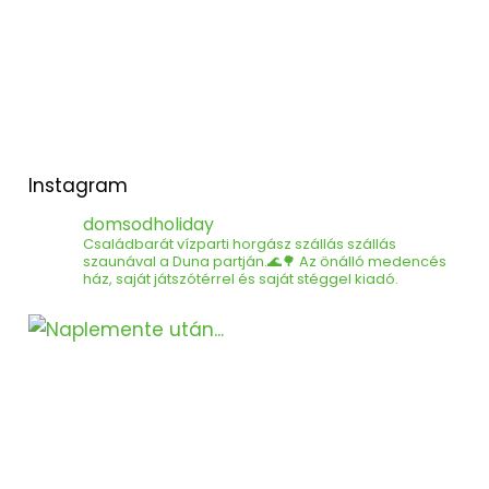
Instagram
domsodholiday
Családbarát vízparti horgász szállás​ szállás
szaunával a Duna partján.🌊🌳
Az önálló medencés
ház, saját játszótérrel és saját stéggel kiadó.