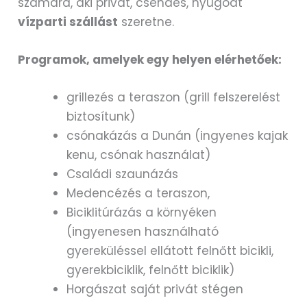
számára, aki privát, csendes, nyugodt
vízparti szállást
szeretne.
Programok, amelyek egy helyen elérhetőek:
grillezés a teraszon (grill felszerelést
biztosítunk)
csónakázás a Dunán (ingyenes kajak
kenu, csónak használat)
Családi szaunázás
Medencézés a teraszon,
Biciklitúrázás a környéken
(ingyenesen használható
gyereküléssel ellátott felnőtt bicikli,
gyerekbiciklik, felnőtt biciklik)
Horgászat saját privát stégen