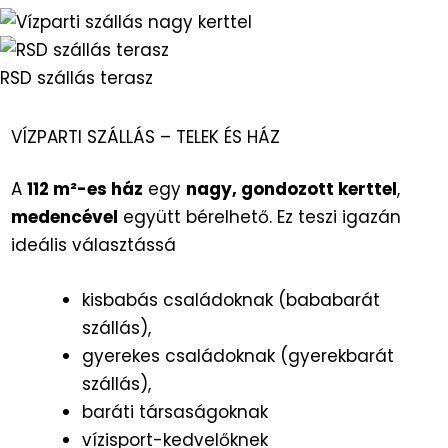
RSD szállás terasz
VÍZPARTI SZÁLLÁS – TELEK ÉS HÁZ
A
112 m²-es ház
egy
nagy, gondozott kerttel
,
medencével
együtt bérelhető. Ez teszi igazán
ideális választássá
kisbabás családoknak (bababarát
szállás),
gyerekes családoknak (gyerekbarát
szállás),
baráti társaságoknak
vízisport-kedvelőknek