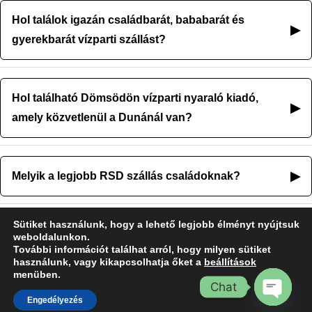
Hol találok igazán családbarát, bababarát és
▶
gyerekbarát vízparti szállást?
Hol található Dömsödön vízparti nyaraló kiadó,
▶
amely közvetlenül a Dunánál van?
▶
Melyik a legjobb RSD szállás családoknak?
Sütiket használunk, hogy a lehető legjobb élményt nyújtsuk
weboldalunkon.
További információt találhat arról, hogy milyen sütiket
Általános Szerződési Feltételek és
használunk, vagy kikapcsolhatja őket a
beállítások
Házirend
menüben.
Chat
Engedélyezés
Open