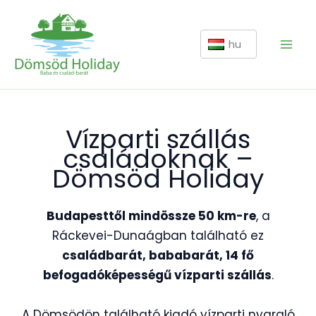
Skip
to
hu
content
Vízparti szállás
családoknak –
Dömsöd Holiday
Budapesttől mindössze 50 km-re
, a
Ráckevei-Dunaágban található ez
családbarát, bababarát,
14 fő
befogadóképességű
vízparti szállás
.
A Dömsödön található kiadó vízparti nyaraló