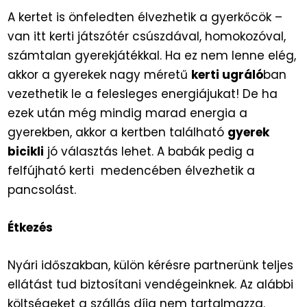
A kertet is önfeledten élvezhetik a gyerkőcök –
van itt kerti játszótér csúszdával, homokozóval,
számtalan gyerekjátékkal. Ha ez nem lenne elég,
akkor a gyerekek nagy méretű
kerti ugráló
ban
vezethetik le a felesleges energiájukat! De ha
ezek után még mindig marad energia a
gyerekben, akkor a kertben található
gyerek
bicikli
jó választás lehet. A babák pedig a
felfújható kerti medencében élvezhetik a
pancsolást.
Étkezés
Nyári időszakban, külön kérésre partnerünk teljes
ellátást tud biztosítani vendégeinknek. Az alábbi
költségeket a szállás díja nem tartalmazza.