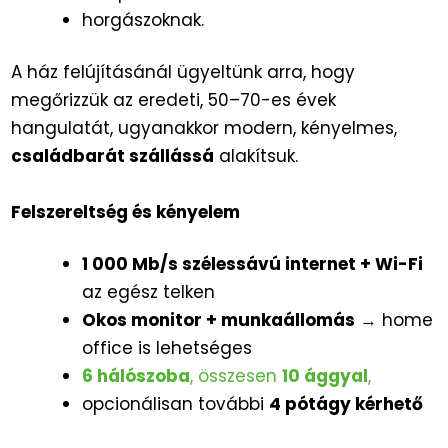
horgászoknak.
A ház felújításánál ügyeltünk arra, hogy
megőrizzük az eredeti, 50–70-es évek
hangulatát, ugyanakkor modern, kényelmes,
családbarát szállássá
alakítsuk.
Felszereltség és kényelem
1 000 Mb/s szélessávú internet + Wi-Fi
az egész telken
Okos monitor + munkaállomás
→ home
office is lehetséges
6 hálószoba
, összesen
10 ággyal
,
opcionálisan további
4 pótágy kérhető