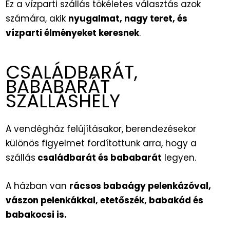
Ez a vízparti szállás tökéletes választás azok
számára, akik
nyugalmat, nagy teret, és
vízparti élményeket keresnek
.
CSALÁDBARÁT,
BABABARÁT
SZÁLLÁSHELY
A vendégház felújításakor, berendezésekor
különös figyelmet fordítottunk arra, hogy a
szállás
családbarát és bababarát
legyen.
A házban van
rácsos babaágy pelenkázóval,
vászon pelenkákkal, etetőszék, babakád és
babakocsi is.