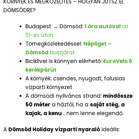
KÖRNYÉK ÉS MEGKÖZELÍTÉS – HOGYAN JUTSZ EL
DÖMSÖDRE?
Budapest → Dömsöd:
1 óra autóval
az
51-es úton
Tömegközlekedéssel:
Népliget –
Dömsöd
buszjárat
Biciklivel is könnyen elérhető:
EuroVelo 6
kerékpárút
A környék: csendes, nyugodt, falusias
vízparti környezet
A dömsödi nyilvános strand:
mindössze
50 méter
a háztól, ha a
saját stég, a
kajak, a kenu
… nem lenne elegendő.
A
Dömsöd Holiday vízparti nyaraló
ideális: