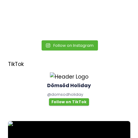
Follow on Instagram
TikTok
Dömsöd Holiday
@
domsodholiday
Follow on TikTok