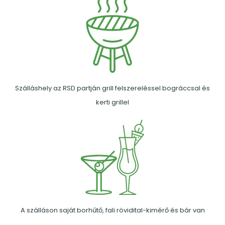
Szálláshely az RSD partján grill felszereléssel bográccsal és
kerti grillel
A szálláson saját borhűtő, fali rövidital-kimérő és bár van