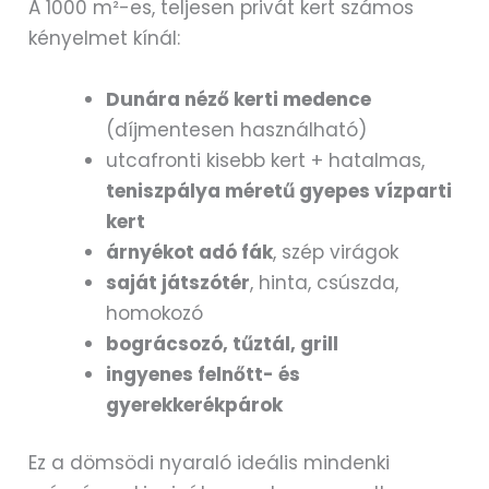
A 1000 m²-es, teljesen privát kert számos
kényelmet kínál:
Dunára néző kerti medence
(díjmentesen használható)
utcafronti kisebb kert + hatalmas,
teniszpálya méretű gyepes vízparti
kert
árnyékot adó fák
, szép virágok
saját játszótér
, hinta, csúszda,
homokozó
bográcsozó, tűztál, grill
ingyenes felnőtt- és
gyerekkerékpárok
Ez a dömsödi nyaraló ideális mindenki