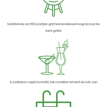
Szálláshely az RSD partján grill felszereléssel bográccsal és
kerti grillel
A szálláson saját borhűtő, fali rövidital-kimérő és bár van