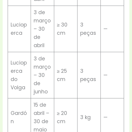
3 de
março
Luciop
≥ 30
3
– 30
—
erca
cm
peças
de
abril
3 de
Luciop
março
erca
≥ 25
3
– 30
—
do
cm
peças
de
Volga
junho
15 de
Gardó
abril –
≥ 20
3 kg
—
n
30 de
cm
maio