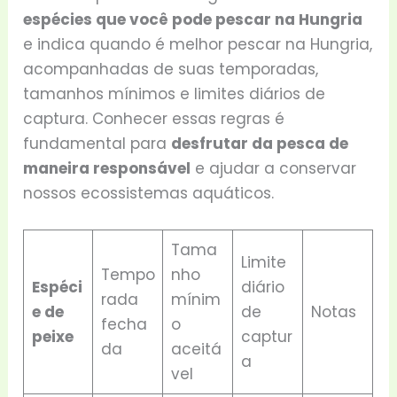
espécies que você pode pescar na Hungria
e indica quando é melhor pescar na Hungria,
acompanhadas de suas temporadas,
tamanhos mínimos e limites diários de
captura. Conhecer essas regras é
fundamental para
desfrutar da pesca de
maneira responsável
e ajudar a conservar
nossos ecossistemas aquáticos.
Tama
Limite
Tempo
nho
Espéci
diário
rada
mínim
e de
de
Notas
fecha
o
peixe
captur
da
aceitá
a
vel