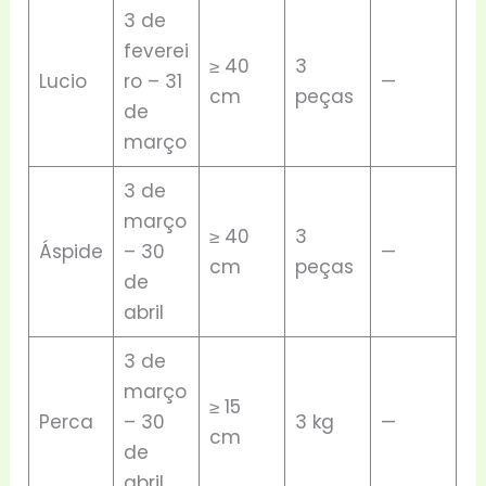
3 de
feverei
≥ 40
3
Lucio
ro – 31
—
cm
peças
de
março
3 de
março
≥ 40
3
Áspide
– 30
—
cm
peças
de
abril
3 de
março
≥ 15
Perca
– 30
3 kg
—
cm
de
abril