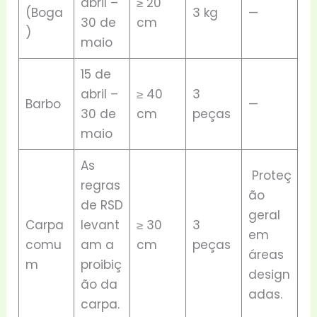
abril –
≥ 20
(Boga
3 kg
—
30 de
cm
)
maio
15 de
abril –
≥ 40
3
Barbo
—
30 de
cm
peças
maio
As
Proteç
regras
ão
de RSD
geral
Carpa
levant
≥ 30
3
em
comu
am a
cm
peças
áreas
m
proibiç
design
ão da
adas.
carpa.