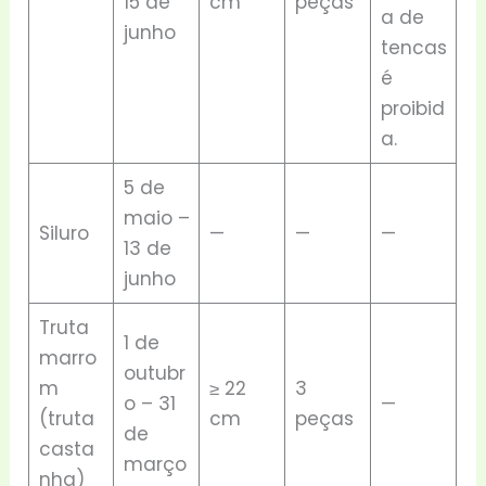
15 de
cm
peças
a de
junho
tencas
é
proibid
a.
5 de
maio –
Siluro
—
—
—
13 de
junho
Truta
1 de
marro
outubr
m
≥ 22
3
o – 31
—
(truta
cm
peças
de
casta
março
nha)