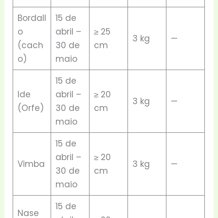
Bordall
15 de
o
abril –
≥ 25
3 kg
—
(cach
30 de
cm
o)
maio
15 de
Ide
abril –
≥ 20
3 kg
—
(Orfe)
30 de
cm
maio
15 de
abril –
≥ 20
Vimba
3 kg
—
30 de
cm
maio
15 de
Nase