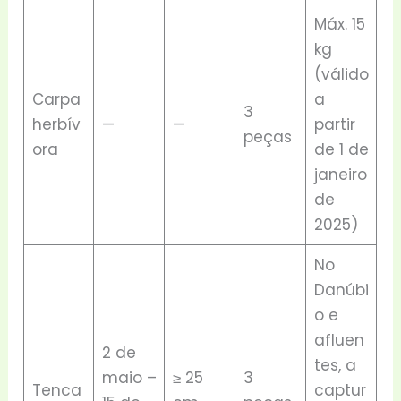
Máx. 15
kg
(válido
Carpa
a
3
herbív
—
—
partir
peças
ora
de 1 de
janeiro
de
2025)
No
Danúbi
o e
afluen
2 de
tes, a
maio –
≥ 25
3
Tenca
captur